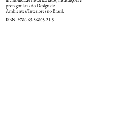
invisibilidade histórica fatos, instituições
e
protagonistas do Design de
Ambientes/Interiores no Brasil.
ISBN:
9786-65-86805-21-5
Leitura on-line
PDF
Edições anteriores